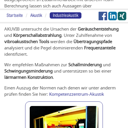
Berechnung lassen sich auch Aussagen über
Schwingungsformen
und die Akustik bei veränderter
Startseite
Akustik
Industrieakustik
Konstruktion treffen.
AKUVIB untersucht die Ursachen der
Geräuschentstehung
und
Körperschallabstrahlung
. Unter Zuhilfenahme von
vibroakustischen Tools
werden die
Übertragungspfade
analysiert und die Pegel dominierenden
Frequenzanteile
identifiziert.
Wir empfehlen Maßnahmen zur
Schallminderung
und
Schwingungsminderung
und unterstützen so bei einer
lärmarmen Konstruktion
.
Einen Auszug der Normen nach denen wir unter anderm
prüfen finden Sie hier:
Kompetenzzentrum-Akustik